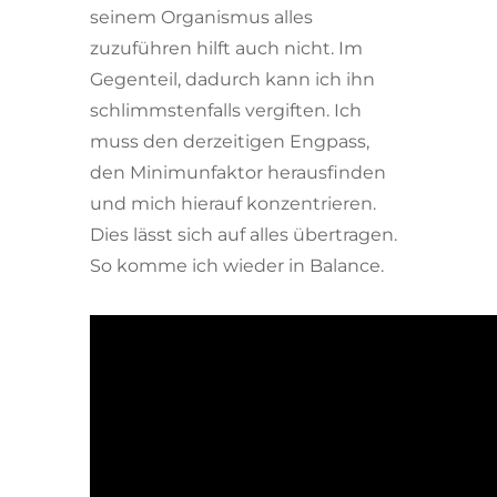
seinem Organismus alles
zuzuführen hilft auch nicht. Im
Gegenteil, dadurch kann ich ihn
schlimmstenfalls vergiften. Ich
muss den derzeitigen Engpass,
den Minimunfaktor herausfinden
und mich hierauf konzentrieren.
Dies lässt sich auf alles übertragen.
So komme ich wieder in Balance.