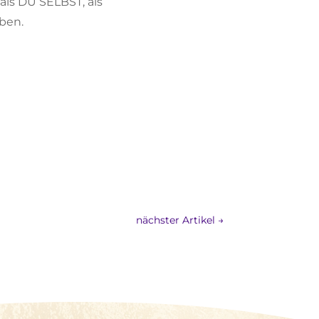
als DU SELBST, als
ben.
nächster Artikel
→