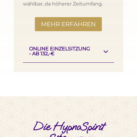
wählbar, da höherer Zeitumfang.
MEHR ERFAHREN
ONLINE EINZELSITZUNG
- AB 132,-€
Die HypnoSpirit