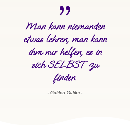
Man kann niemanden
etwas lehren, man kann
ihm nur helfen, es in
sich SELBST zu
finden.
- Galileo Galilei -