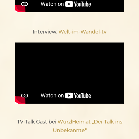
Interview:
Welt-im-Wandel-tv
TV-Talk Gast bei
WurzlHeimat „Der Talk ins
Unbekannte“