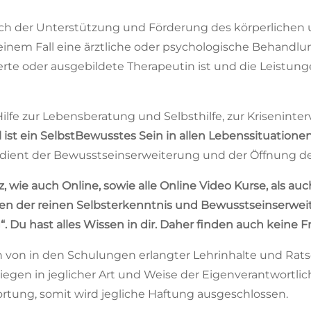
lich der Unterstützung und Förderung des körperlichen
nem Fall eine ärztliche oder psychologische Behandlung
ierte oder ausgebildete Therapeutin ist und die Leistun
 Hilfe zur Lebensberatung und Selbsthilfe, zur Krisenint
l ist ein SelbstBewusstes Sein in allen Lebenssituation
dient der Bewusstseinserweiterung und der Öffnung d
 wie auch Online, sowie alle Online Video Kurse, als auc
nen der reinen Selbsterkenntnis und Bewusstseinserweit
 Du hast alles Wissen in dir. Daher finden auch keine F
on in den Schulungen erlangter Lehrinhalte und Rats
egen in jeglicher Art und Weise der Eigenverantwortlich
ortung, somit wird jegliche Haftung ausgeschlossen.