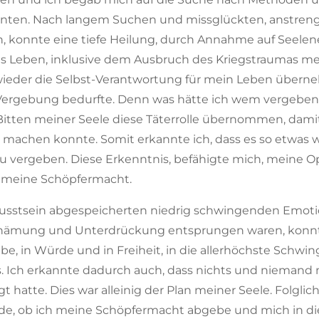
konnten. Nach langem Suchen und missglückten, anstre
n, konnte eine tiefe Heilung, durch Annahme auf Seelen
ses Leben, inklusive dem Ausbruch des Kriegstraumas me
 wieder die Selbst-Verantwortung für mein Leben überne
r Vergebung bedurfte. Denn was hätte ich wem vergeben
itten meiner Seele diese Täterrolle übernommen, damit 
machen konnte. Somit erkannte ich, dass es so etwas wi
 zu vergeben. Diese Erkenntnis, befähigte mich, meine O
n meine Schöpfermacht.
wusstsein abgespeicherten niedrig schwingenden Emoti
schämung und Unterdrückung entsprungen waren, konnt
ebe, in Würde und in Freiheit, in die allerhöchste Schwi
es. Ich erkannte dadurch auch, dass nichts und niemand m
 hatte. Dies war alleinig der Plan meiner Seele. Folglich
de, ob ich meine Schöpfermacht abgebe und mich in di