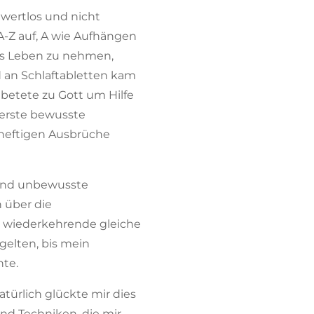
 wertlos und nicht
 A-Z auf, A wie Aufhängen
das Leben zu nehmen,
d an Schlaftabletten kam
d betete zu Gott um Hilfe
e erste bewusste
heftigen Ausbrüche
n und unbewusste
 über die
r wiederkehrende gleiche
gelten, bis mein
nte.
ürlich glückte mir dies
nd Techniken, die mir