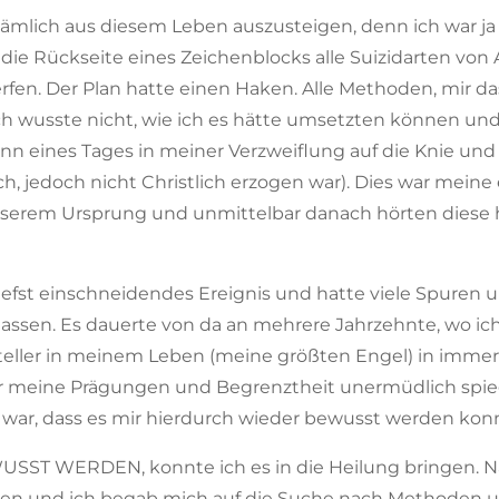
 nämlich aus diesem Leben auszusteigen, denn ich war ja
f die Rückseite eines Zeichenblocks alle Suizidarten von
rfen. Der Plan hatte einen Haken. Alle Methoden, mir 
ich wusste nicht, wie ich es hätte umsetzten können un
 dann eines Tages in meiner Verzweiflung auf die Knie un
ch, jedoch nicht Christlich erzogen war). Dies war mein
nserem Ursprung und unmittelbar danach hörten diese 
utiefst einschneidendes Ereignis und hatte viele Spure
lassen. Es dauerte von da an mehrere Jahrzehnte, wo ich
teller in meinem Leben (meine größten Engel) in imme
mir meine Prägungen und Begrenztheit unermüdlich spie
ß war, dass es mir hierdurch wieder bewusst werden kon
SST WERDEN, konnte ich es in die Heilung bringen. Nat
gen und ich begab mich auf die Suche nach Methoden u