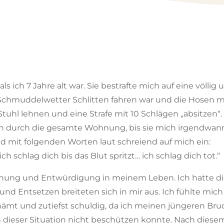
ls ich 7 Jahre alt war. Sie bestrafte mich auf eine völli
 Schmuddelwetter Schlitten fahren war und die Hosen ma
tuhl lehnen und eine Strafe mit 10 Schlägen „absitzen“.
mich durch die gesamte Wohnung, bis sie mich irgendwan
ld mit folgenden Worten laut schreiend auf mich ein:
ch schlag dich bis das Blut spritzt… ich schlag dich tot.“
ehnung und Entwürdigung in meinem Leben. Ich hatte die
 und Entsetzen breiteten sich in mir aus. Ich fühlte mic
hämt und zutiefst schuldig, da ich meinen jüngeren Bru
in dieser Situation nicht beschützen konnte. Nach dies