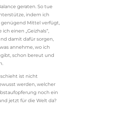
Balance geraten. So tue
nterstütze, indem ich
 genügend Mittel verfügt,
ch einen „Geizhals“,
und damit dafür sorgen,
twas annehme, wo ich
ggibt, schon bereut und
n.
chieht ist nicht
bewusst werden, welcher
Selbstaufopferung noch ein
nd jetzt für die Welt da?