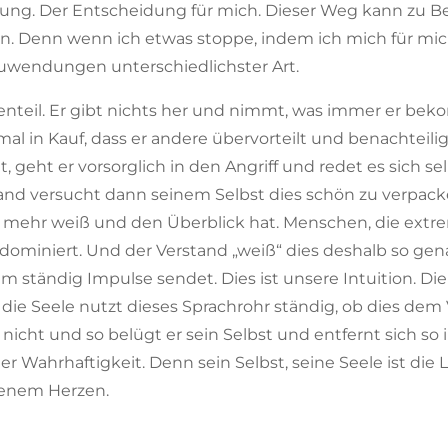
dung. Der Entscheidung für mich. Dieser Weg kann zu Be
 Denn wenn ich etwas stoppe, indem ich mich für mich
Zuwendungen unterschiedlichster Art.
enteil. Er gibt nichts her und nimmt, was immer er be
l in Kauf, dass er andere übervorteilt und benachteiligt
eht er vorsorglich in den Angriff und redet es sich selb
stand versucht dann seinem Selbst dies schön zu verpac
le mehr weiß und den Überblick hat. Menschen, die extr
ominiert. Und der Verstand „weiß“ dies deshalb so genau
m ständig Impulse sendet. Dies ist unsere Intuition. Die 
die Seele nutzt dieses Sprachrohr ständig, ob dies dem 
hm nicht und so belügt er sein Selbst und entfernt sich 
 Wahrhaftigkeit. Denn sein Selbst, seine Seele ist die 
senem Herzen.