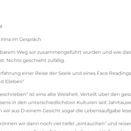
r
 Irina im Gespräch
rbarem Weg wir zusammengeführt wurden und wie dara
. Nichts geschieht zufällig.
e Erfahrung einer Reise der Seele und eines Face Readin
 l(i)eben“
 geschrieben“ ist eine alte Weisheit. Verteilt über den g
sens in den unterschiedlichsten Kulturen seit Jahrtau
n wir aus D-einem Gesicht sogar die Lebensaufgabe lese
können wir dann noch viel tiefer „eintauchen“ und reisen 