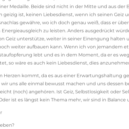
ner Medaille. Beide sind nicht in der Mitte und aus der 
geizig ist, keinen Liebesdienst, wenn ich seinen Geiz u
isnachlas gewähre, wo ich doch genau weiß, dass er über
ergieausgleich zu leisten. Anders ausgedrückt würde i
n Geiz unterstütze, weiter in seiner Einengung halten 
 noch weiter aufbauen kann. Wenn ich von jemandem e
lbstaufopferung lebt und es in dem Moment, da er es we
tet, so wäre es auch kein Liebesdienst, dies anzunehme
nem Herzen kommt, da es aus einer Erwartungshaltung ges
n wir uns alle einmal bewusst machen und uns dessen 
lleicht (noch) angehören. Ist Geiz, Selbstlosigkeit oder 
der ist es längst kein Thema mehr, wir sind in Balance u
r
geben?